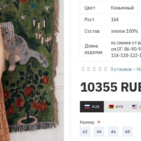
Цвет
Коньячный
Рост
164
Состав
хлопок 100%.
по спинке от 
Длина
см.ОГ: 86-90-
изделия
114-118-122-1
0 отзывов
-
Н
10355 RU
RUB
BYN
Размер
42
44
46
48